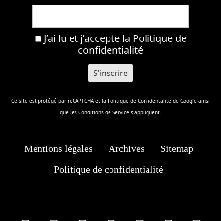
J’ai lu et j’accepte la
Politique de
confidentialité
Ce site est protégé par reCAPTCHA et la
Politique de Confidentalité
de Google ainsi
que les
Conditions de Service
s'appliquent.
Mentions légales
Archives
Sitemap
Politique de confidentialité
facebook
X
Instagram
Youtube
Tik Tok
Wha
T