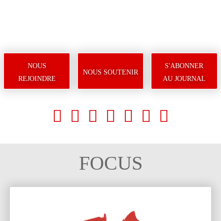
nous
s'abonner
nous soutenir
rejoindre
au journal
facebook
X
Instagram
Youtube
Tik Tok
Whats
Tele
FOCUS