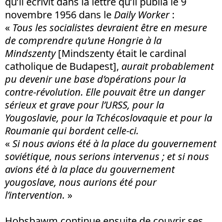
qu’il écrivit dans la lettre qu’il publia le 9
novembre 1956 dans le
Daily Worker
:
«
Tous les socialistes devraient être en mesure
de comprendre qu’une Hongrie à la
Mindszenty
[Mindszenty était le cardinal
catholique de Budapest],
aurait probablement
pu devenir une base d’opérations pour la
contre-révolution. Elle pouvait être un danger
sérieux et grave pour l’URSS, pour la
Yougoslavie, pour la Tchécoslovaquie et pour la
Roumanie qui bordent celle-ci.
«
Si nous avions été à la place du gouvernement
soviétique, nous serions intervenus ; et si nous
avions été à la place du gouvernement
yougoslave, nous aurions été pour
l’intervention.
»
Hobsbawm continue ensuite de couvrir ses