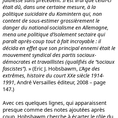
faiblesse sans précédent. Il est vrai que celui-ci
était dû, dans une certaine mesure, à la
politique suicidaire du Komintern qui, non
content de sous-estimer grossièrement le
danger du national-socialisme en Allemagne,
mena une politique d’isolement sectaire qui
paraît après-coup tout à fait incroyable : il
décida en effet que son principal ennemi était le
mouvement syndical des partis sociaux-
démocrates et travaillistes (qualifiés de “sociaux
fascistes”).
» (Eric J. Hobsbawm,
L’Age des
extrêmes, histoire du court XXe siècle 1914-
1991
, André Versailles éditeur, 2008 – page
147.)
Avec ces quelques lignes, qui apparaissent
presque comme des notes ajoutées après
coup, Hobsbawm cherche à écarter le rôle du