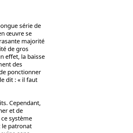
 longue série de
 en œuvre se
crasante majorité
ité de gros
 effet, la baisse
ement des
 de ponctionner
le dit : « il faut
its. Cependant,
her et de
 ce système
 le patronat