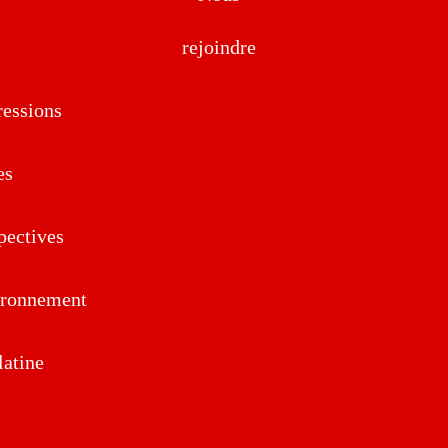
rejoindre
essions
es
pectives
ironnement
atine