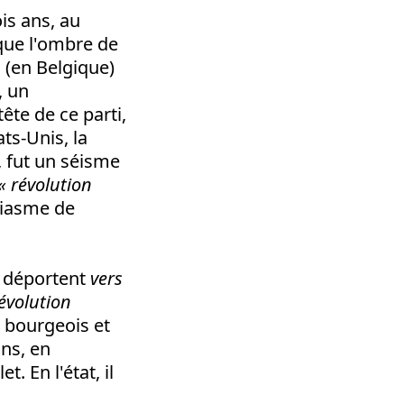
is ans, au
 que l'ombre de
 (en Belgique)
, un
 tête de ce parti,
ts-Unis, la
 fut un séisme
« révolution
usiasme de
s déportent
vers
évolution
s bourgeois et
ns, en
. En l'état, il