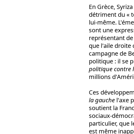
En Grèce, Syriza
détriment du « t
lui-même. L'éme
sont une expre
représentant de 
que l'aile droit
campagne de Ber
politique : il s
politique contre 
millions d'Améri
Ces développeme
la gauche
l'axe 
soutient la Fran
sociaux-démocra
particulier, que
est même inappl