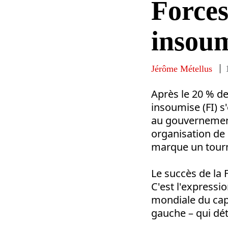
Forces
insou
Jérôme Métellus
Après le 20 % de
insoumise (FI) 
au gouvernement.
organisation de 
marque un tourna
Le succès de la F
C'est l'expressi
mondiale du capi
gauche – qui détr