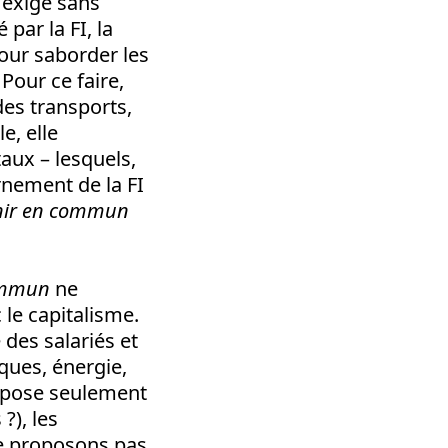
 exige sans
par la FI, la
pour saborder les
Pour ce faire,
 des transports,
e, elle
aux – lesquels,
rnement de la FI
enir en commun
commun
ne
le capitalisme.
 des salariés et
ques, énergie,
pose seulement
?), les
ne proposons pas