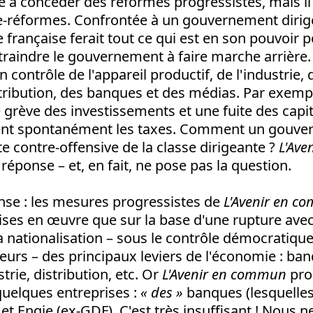
é à concéder des réformes progressistes, mais il
-réformes. Confrontée à un gouvernement dirigé 
e française ferait tout ce qui est en son pouvoir 
raindre le gouvernement à faire marche arrière. 
son contrôle de l'appareil productif, de l'industrie,
tribution, des banques et des médias. Par exempl
 grève des investissements et une fuite des capit
raient spontanément les taxes. Comment un gouve
te contre-offensive de la classe dirigeante ?
L'Av
réponse – et, en fait, ne pose pas la question.
nse : les mesures progressistes de
L'Avenir en 
ses en œuvre que sur la base d'une rupture avec 
a nationalisation – sous le contrôle démocratique
rs – des principaux leviers de l'économie : ban
trie, distribution, etc. Or
L'Avenir en commun
pro
quelques entreprises :
« des »
banques (lesquelles 
et Engie (ex-GDF). C'est très insuffisant ! Nous 