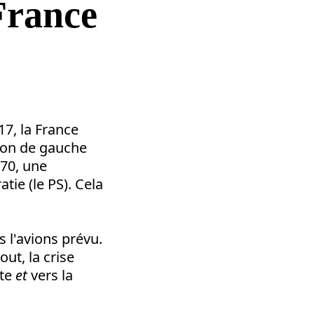
 France
17, la France
ion de gauche
 70, une
tie (le PS). Cela
s l'avions prévu.
ut, la crise
ite
et
vers la