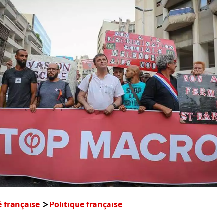
é française
Politique française