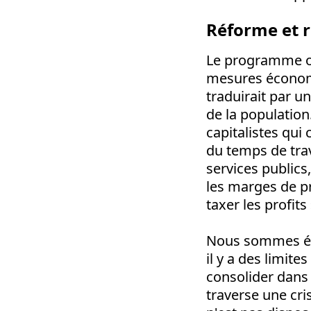
Réforme et r
Le programme off
mesures économi
traduirait par u
de la populatio
capitalistes qui
du temps de trav
services publics
les marges de p
taxer les profits 
Nous sommes évi
il y a des limite
consolider dans 
traverse une cr