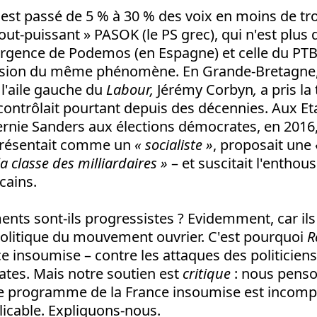
 est passé de 5 % à 30 % des voix en moins de tro
out-puissant » PASOK (le PS grec), qui n'est plus
rgence de Podemos (en Espagne) et celle du PTB
ssion du même phénomène. En Grande-Bretagne
l'aile gauche du
Labour,
Jérémy Corbyn
,
a pris la
e contrôlait pourtant depuis des décennies. Aux Eta
nie Sanders aux élections démocrates, en 2016,
e présentait comme un
« socialiste »
, proposait une
la classe des milliardaires »
– et suscitait l'entho
cains.
nts sont-ils progressistes ? Evidemment, car il
politique du mouvement ouvrier. C'est pourquoi
R
ce insoumise – contre les attaques des politicien
tes. Mais notre soutien est
critique
: nous penso
 le programme de la France insoumise est incomplet
icable. Expliquons-nous.