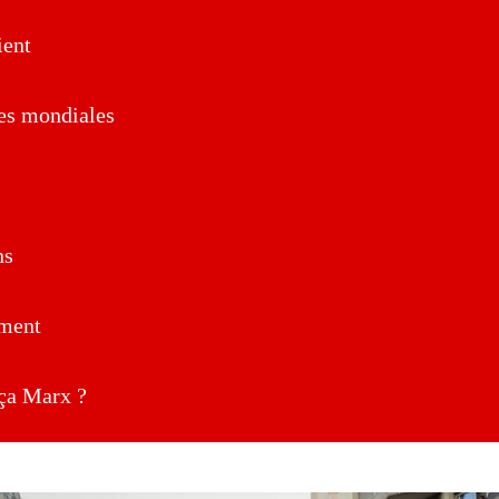
ent
es mondiales
ns
ment
a Marx ?