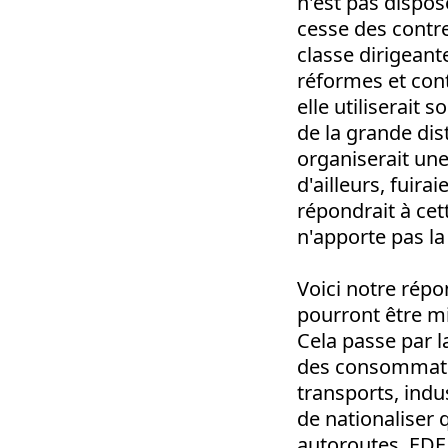
n'est pas dispos
cesse des contre
classe dirigeant
réformes et cont
elle utiliserait 
de la grande dis
organiserait une
d'ailleurs, fui
répondrait à cet
n'apporte pas la 
Voici notre répo
pourront être mi
Cela passe par l
des consommateu
transports, indus
de nationaliser 
autoroutes, EDF 