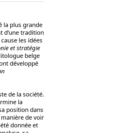
é la plus grande
nt d’une tradition
 cause les idées
ie et stratégie
litologue belge
 ont développé
on
te de la société.
ermine la
 sa position dans
a manière de voir
été donnée et
nalyse, sa