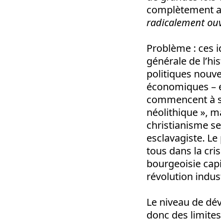
complètement alé
radicalement ouv
Problème : ces i
générale de l’hi
politiques nouv
économiques – 
commencent à s’y 
néolithique », m
christianisme se
esclavagiste. Le
tous dans la cri
bourgeoisie capit
révolution indus
Le niveau de dé
donc des limites