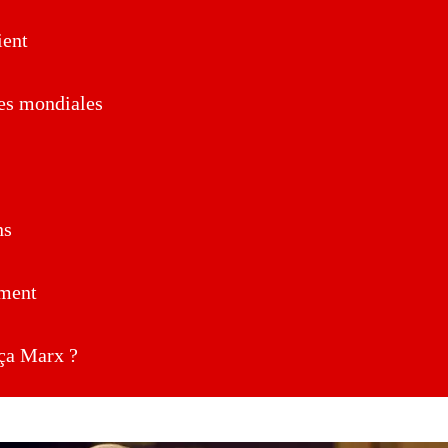
ent
es mondiales
ns
ment
a Marx ?