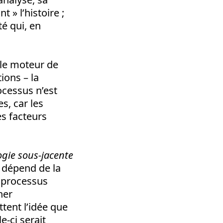
 » l’histoire ;
é qui, en
 le moteur de
ions – la
cessus n’est
es, car les
es facteurs
gie sous-jacente
 dépend de la
u processus
ner
ttent l’idée que
e-ci serait