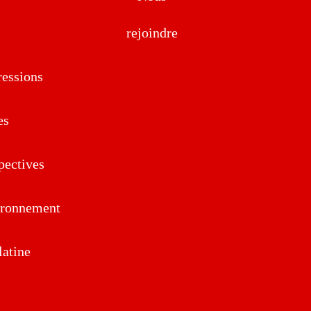
rejoindre
essions
es
pectives
ironnement
atine