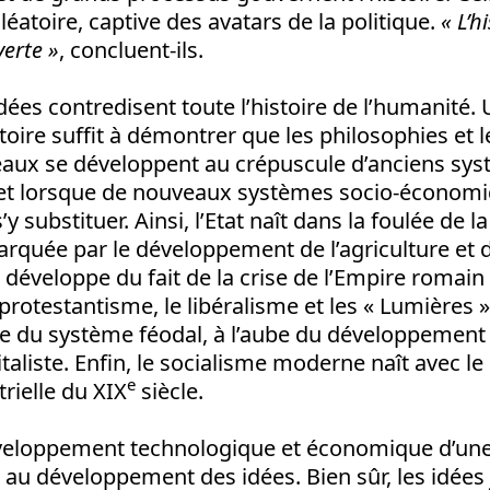
atoire, captive des avatars de la politique.
« L’h
erte »
, concluent-ils.
dées contredisent toute l’histoire de l’humanité.
stoire suffit à démontrer que les philosophies et
eaux se développent au crépuscule d’anciens sys
et lorsque de nouveaux systèmes socio-économ
substituer. Ainsi, l’Etat naît dans la foulée de la
arquée par le développement de l’agriculture et d
 développe du fait de la crise de l’Empire romai
 protestantisme, le libéralisme et les « Lumières 
se du système féodal, à l’aube du développement 
aliste. Enfin, le socialisme moderne naît avec le p
e
trielle du XIX
siècle.
veloppement technologique et économique d’une 
 au développement des idées. Bien sûr, les idées 