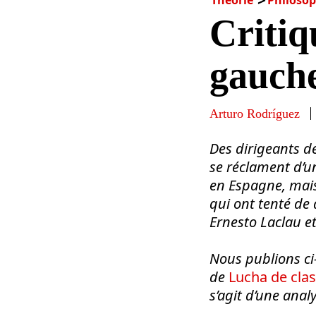
Critiq
gauch
Arturo Rodríguez
Des dirigeants d
se réclament d’u
en Espagne, mais 
qui ont tenté de
Ernesto Laclau e
Nous publions ci
de
Lucha de cla
s’agit d’une anal