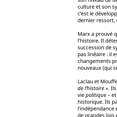
culture et son sy
c’est le dévelo
dernier ressort, 
Marx a prouvé q
l’histoire. Il dé
succession de s
pas linéaire : il
changements prof
nouveaux (qui se
Laclau et Mouffe
de l’histoire »
. I
vie
politique
– et
historique. Ils 
l’indépendance et
de grandes lois 