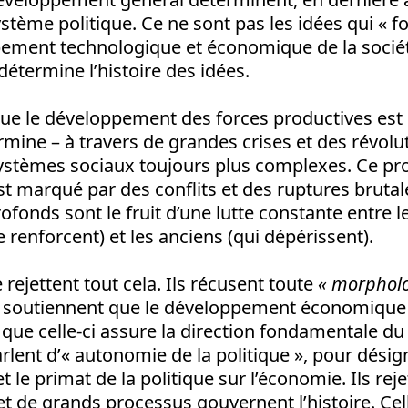
stème politique. Ce ne sont pas les idées qui « font
ppement technologique et économique de la sociét
détermine l’histoire des idées.
ue le développement des forces productives est
termine – à travers de grandes crises et des révolut
ystèmes sociaux toujours plus complexes. Ce pro
 est marqué par des conflits et des ruptures brutal
onds sont le fruit d’une lutte constante entre l
 renforcent) et les anciens (qui dépérissent).
 rejettent tout cela. Ils récusent toute
« morpholo
ls soutiennent que le développement économique
 que celle-ci assure la direction fondamentale d
parlent d’« autonomie de la politique », pour désig
 le primat de la politique sur l’économie. Ils reje
et de grands processus gouvernent l’histoire. Cell