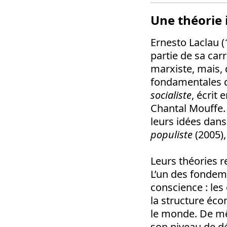
Une théorie 
Ernesto Laclau (
partie de sa carr
marxiste, mais, 
fondamentales 
socialiste
, écrit
Chantal Mouffe. 
leurs idées dan
populiste
(2005),
Leurs théories r
L’un des fondeme
conscience : les
la structure éco
le monde. De mê
son niveau de d