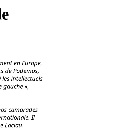
de
mment en Europe,
nts de Podemos,
les intellectuels
e gauche »,
nos camarades
rnationale. Il
de Laclau
.