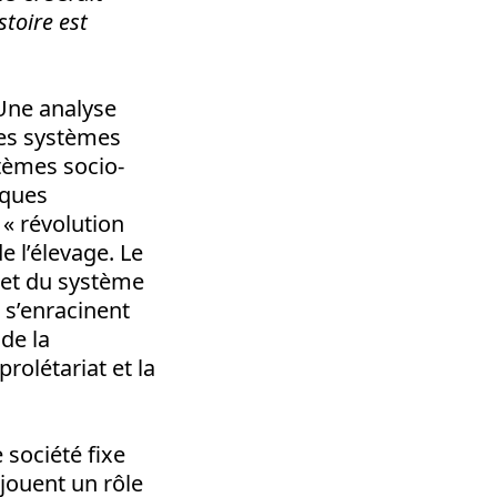
istoire est
 Une analyse
 les systèmes
tèmes socio-
iques
 « révolution
e l’élevage. Le
n et du système
» s’enracinent
de la
rolétariat et la
société fixe
jouent un rôle