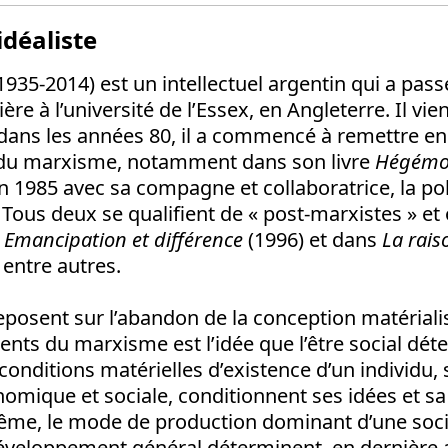
idéaliste
1935-2014) est un intellectuel argentin qui a pass
ière à l’université de l’Essex, en Angleterre. Il vie
dans les années 80, il a commencé à remettre en
du marxisme, notamment dans son livre
Hégémon
 en 1985 avec sa compagne et collaboratrice, la po
Tous deux se qualifient de « post-marxistes » et
s
Emancipation et différence
(1996) et dans
La rais
 entre autres.
eposent sur l’abandon de la conception matérialis
nts du marxisme est l’idée que l’être social dét
 conditions matérielles d’existence d’un individu,
nomique et sociale, conditionnent ses idées et s
me, le mode de production dominant d’une soci
éveloppement général déterminent, en dernière a