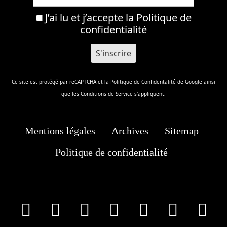
J’ai lu et j’accepte la
Politique de
confidentialité
Ce site est protégé par reCAPTCHA et la
Politique de Confidentalité
de Google ainsi
que les
Conditions de Service
s'appliquent.
Mentions légales
Archives
Sitemap
Politique de confidentialité
facebook
X
Instagram
Youtube
Tik Tok
Wha
T