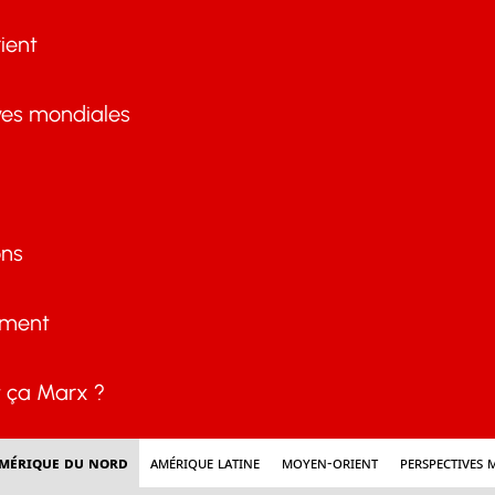
ient
ves mondiales
ons
ement
ça Marx ?
mérique du nord
Amérique latine
Moyen-Orient
Perspectives 