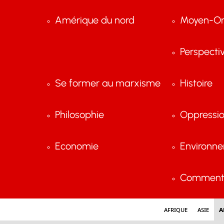
Amérique du nord
Moyen-Or
Perspecti
Se former au marxisme
Histoire
Philosophie
Oppressi
Economie
Environn
Comment 
Afrique
Asie
A