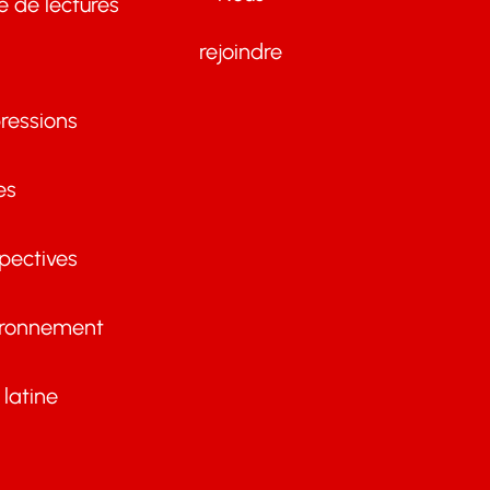
te de lectures
rejoindre
ressions
es
pectives
ironnement
latine