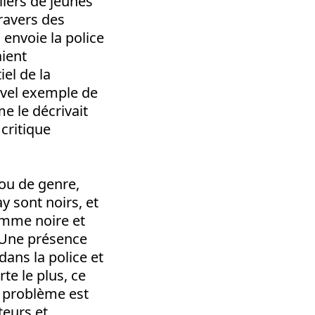
liers de jeunes
travers des
 envoie la police
aient
el de la
ouvel exemple de
 le décrivait
critique
 ou de genre,
y sont noirs, et
emme noire et
. Une présence
ans la police et
e le plus, ce
i problème est
teurs et