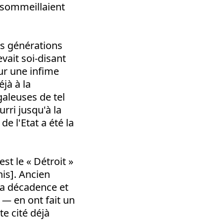
 sommeillaient
s générations
vait soi-disant
our une infime
jà à la
aleuses de tel
rri jusqu'à la
e l'Etat a été la
st le « Détroit »
nis]. Ancien
 sa décadence et
e —
en ont fait un
te cité déjà