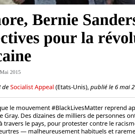
ore, Bernie Sanders
ctives pour la révol
caine
 Mai 2015
8 de
Socialist Appeal
(Etats-Unis),
publié le 6 mai 
 que le mouvement #BlackLivesMatter reprend ap
e Gray. Des dizaines de milliers de personnes o
à travers le pays, pour protester contre le racisme
meurtres — malheureusement habituels et rarem