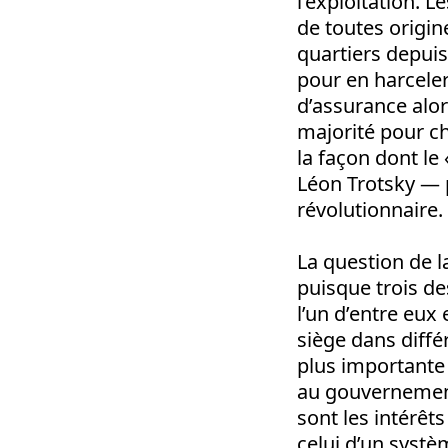
l’exploitation. L
de toutes origin
quartiers depuis
pour en harceler
d’assurance alor
majorité pour ch
la façon dont le
Léon Trotsky — p
révolutionnaire.
La question de l
puisque trois de
l’un d’entre eu
siège dans diffé
plus importante
au gouvernement
sont les intérêt
celui d’un systè