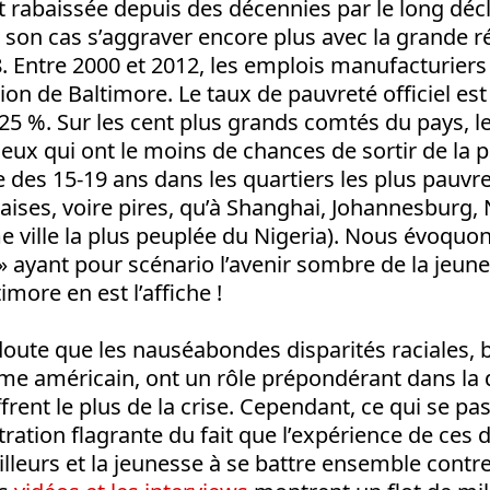
t rabaissée depuis des décennies par le long décli
 son cas s’aggraver encore plus avec la grande r
 Entre 2000 et 2012, les emplois manufacturiers
ion de Baltimore. Le taux de pauvreté officiel es
25 %. Sur les cent plus grands comtés du pays, l
eux qui ont le moins de chances de sortir de la p
e des 15-19 ans dans les quartiers les plus pauvr
ises, voire pires, qu’à Shanghai, Johannesburg,
e ville la plus peuplée du Nigeria). Nous évoquo
 » ayant pour scénario l’avenir sombre de la jeun
imore en est l’affiche !
 doute que les nauséabondes disparités raciales, 
sme américain, ont un rôle prépondérant dans la
frent le plus de la crise. Cependant, ce qui se pa
ation flagrante du fait que l’expérience de ces 
illeurs et la jeunesse à se battre ensemble contre