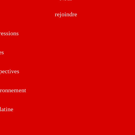
rejoindre
essions
es
pectives
ironnement
atine