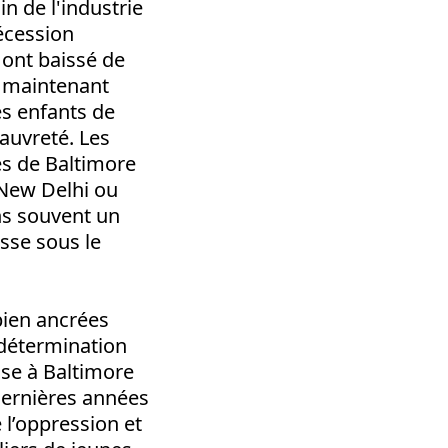
n de l'industrie
écession
 ont baissé de
t maintenant
es enfants de
auvreté. Les
es de Baltimore
 New Delhi ou
ns souvent un
esse sous le
bien ancrées
 détermination
sse à Baltimore
dernières années
 l’oppression et