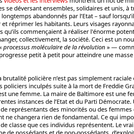
es
vidéos et les interviews
montrent un flot de mil
es se déversant ensembles, solidaires et unis, à 
 longtemps abandonnés par l’Etat – sauf lorsqu’il
 et réprimer les habitants. Leurs visages rayonn
s qu’ils commençaient à réaliser l'énorme potenti
anger, collectivement, la société. Ceci est un n
 «
processus moléculaire de la révolution
» — comme
rogresse petit à petit pour atteindre une masse 
a brutalité policière n’est pas simplement raciale
s policiers inculpés suite à la mort de Freddie Gra
x est une femme. La maire de Baltimore est une f
rentes instances de l’Etat et du Parti Démocrate
 de représentants des minorités ou des femmes d
 ne changera rien de fondamental. Ce qui import
s de classe que ces individus représentent. Le vra
me de possédants et de non-possédants, d’exploi