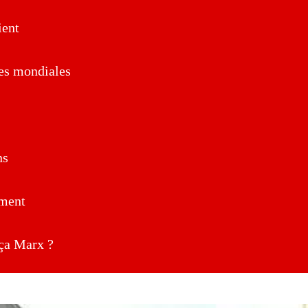
ent
es mondiales
ns
ment
a Marx ?