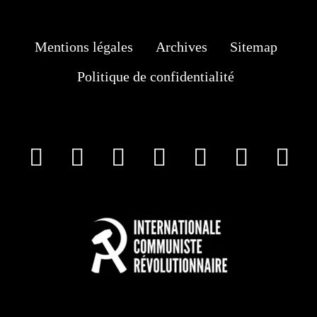
Mentions légales
Archives
Sitemap
Politique de confidentialité
facebook
X
Instagram
Youtube
Tik Tok
Wha
T