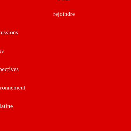
rejoindre
essions
es
pectives
ironnement
atine