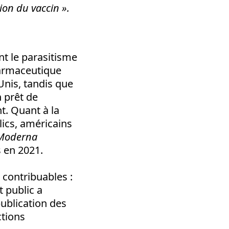
ion du vaccin ».
nt le parasitisme
harmaceutique
-Unis, tandis que
n prêt de
t. Quant à la
lics, américains
Moderna
s en 2021.
 contribuables :
t public a
publication des
ctions