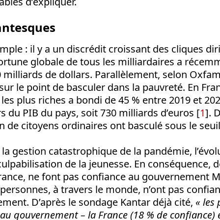
ables d’expliquer.
antesques
mple : il y a un discrédit croissant des cliques dir
fortune globale de tous les milliardaires a récemm
 milliards de dollars. Parallèlement, selon Oxfam
ur le point de basculer dans la pauvreté. En Fran
 les plus riches a bondi de 45 % entre 2019 et 202
rs du PIB du pays, soit 730 milliards d’euros [
1
].
n de citoyens ordinaires ont basculé sous le seui
t la gestion catastrophique de la pandémie, l’évo
 culpabilisation de la jeunesse. En conséquence, d
rance, ne font pas confiance au gouvernement
 personnes, à travers le monde, n’ont pas confian
ment. D’après le sondage Kantar déjà cité,
« les 
au gouvernement – la France (18 % de confiance) et