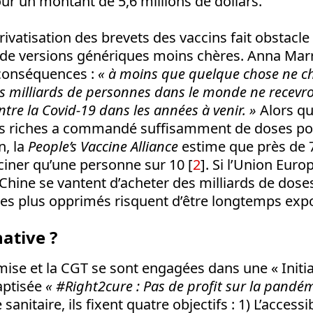
ur un montant de 5,6 millions de dollars.
rivatisation des brevets des vaccins fait obstacle
e versions génériques moins chères. Anna Marr
 conséquences :
« à moins que quelque chose ne 
s milliards de personnes dans le monde ne recevro
ontre la Covid-19 dans les années à venir. »
Alors qu
lus riches a commandé suffisamment de doses pou
n, la
People’s Vaccine Alliance
estime que près de 
ciner qu’une personne sur 10 [
2
]. Si l’Union Euro
 Chine se vantent d’acheter des milliards de doses
les plus opprimés risquent d’être longtemps expo
native ?
ise et la CGT se sont engagées dans une « Initia
aptisée
« #Right2cure : Pas de profit sur la pandém
sanitaire, ils fixent quatre objectifs : 1) L’accessib