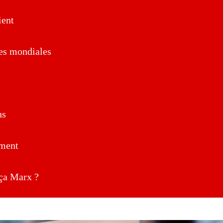
ent
es mondiales
ns
ment
a Marx ?