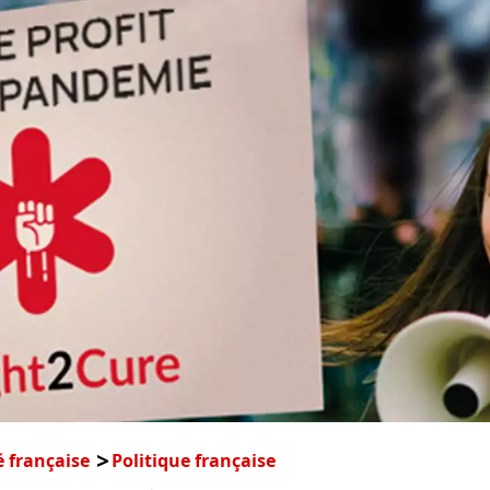
é française
Politique française