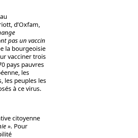
 au
iott, d’Oxfam,
change
nt pas un vaccin
e la bourgeoisie
r vacciner trois
70 pays pauvres
péenne, les
, les peuples les
sés à ce virus.
tive citoyenne
ie ».
Pour
ilité