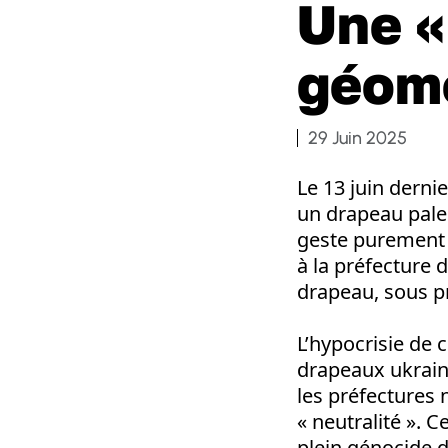
Une «
géomé
29 Juin 2025
Le 13 juin dernie
un drapeau pales
geste purement 
à la préfecture 
drapeau, sous pr
L’hypocrisie de 
drapeaux ukrain
les préfectures 
« neutralité ». 
plein génocide d