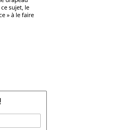
ce sujet, le
e » à le faire
dly
!