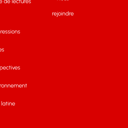
te de lectures
rejoindre
ressions
es
pectives
ironnement
latine