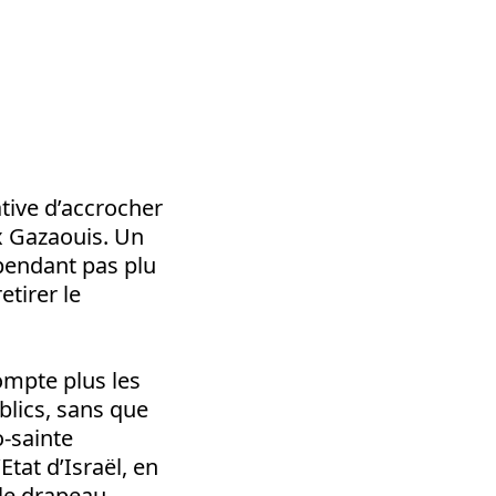
iative d’accrocher
ux Gazaouis. Un
pendant pas plu
tirer le
ompte plus les
blics, sans que
o-sainte
tat d’Israël, en
 le drapeau