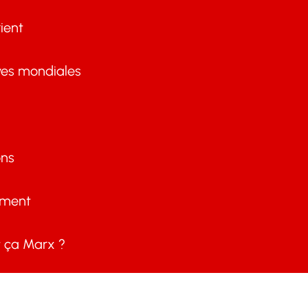
ient
ves mondiales
ons
ement
ça Marx ?