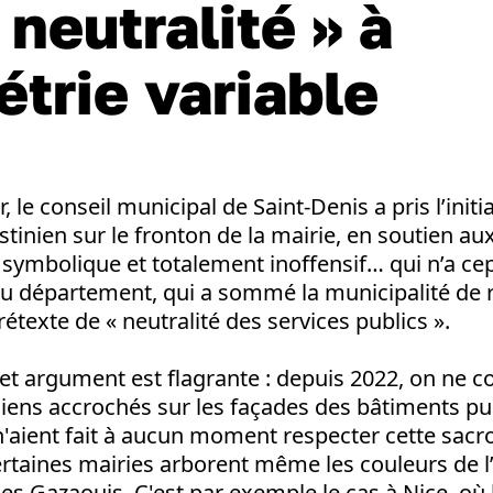
 neutralité » à
trie variable
r, le conseil municipal de Saint-Denis a pris l’init
tinien sur le fronton de la mairie, en soutien a
symbolique et totalement inoffensif… qui n’a ce
du département, qui a sommé la municipalité de re
étexte de « neutralité des services publics ».
cet argument est flagrante : depuis 2022, on ne c
iens accrochés sur les façades des bâtiments pu
n'aient fait à aucun moment respecter cette sacr
Certaines mairies arborent même les couleurs de l’E
es Gazaouis. C'est par exemple le cas à Nice, où