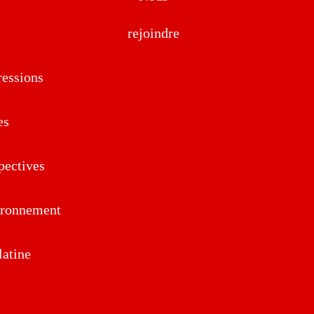
rejoindre
essions
es
pectives
ironnement
atine