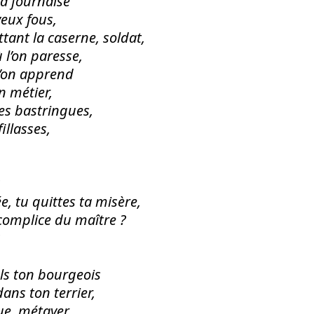
la fournaise
yeux fous,
ittant la caserne, soldat,
ù l’on paresse,
 l’on apprend
n métier,
es bastringues,
fillasses,
ée, tu quittes ta misère,
l complice du maître ?
ils ton bourgeois
dans ton terrier,
e, métayer,