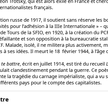
éon Trotsky, qui est alors exilé en France et cher
ternationalistes français.
tion russe de 1917, il soutient sans réserve les bo
mités pour l’adhésion à la IIIe Internationale » – 
de Tours de la SFIO, en 1920, à la création du PCF
éfaillante et son opposition à la bureaucratie sta
F. Malade, isolé, il ne militera plus activement, 
 à ses idées. Il meurt le 18 février 1944, à l’âge 
 te battre
, écrit en juillet 1914, est tiré du recueil
rculait clandestinement pendant la guerre. Ce p
e la tragédie du carnage impérialiste, qui a vu s
différents pays pour le compte des capitalistes.
ttre