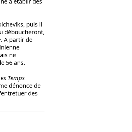
che à établir des
lcheviks, puis il
qui déboucheront,
. A partir de
linienne
mais ne
de 56 ans.
Les Temps
oème dénonce de
’entretuer des