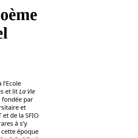
 poème
el
 l’Ecole
 et lit
La Vie
T, fondée par
sitaire et
T et de la SFIO
rares à s’y
à cette époque