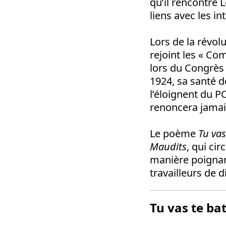
qu’il rencontre L
liens avec les in
Lors de la révolu
rejoint les « Co
lors du Congrès 
1924, sa santé d
l’éloignent du PC
renoncera jamais
Le poème
Tu vas
Maudits
, qui ci
manière poignant
travailleurs de 
Tu vas te ba