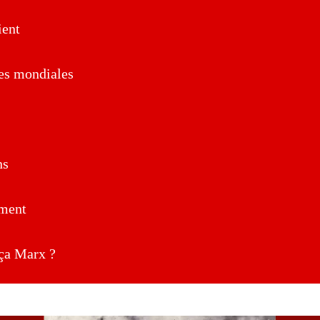
ent
es mondiales
ns
ment
a Marx ?