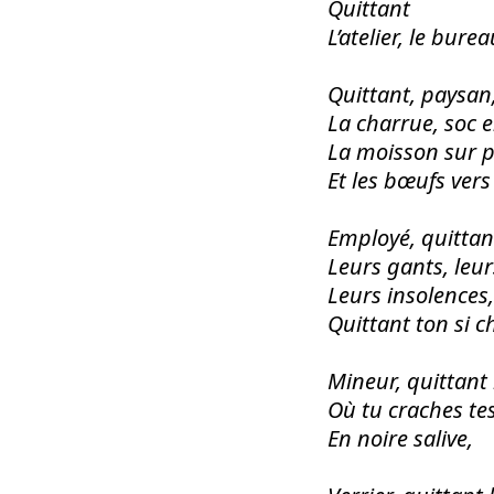
Quittant
L’atelier, le burea
Quittant, paysan
La charrue, soc en
La moisson sur pi
Et les bœufs vers
Employé, quitta
Leurs gants, leur
Leurs insolences,
Quittant ton si 
Mineur, quittant
Où tu craches t
En noire salive,