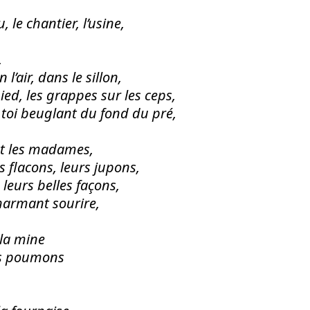
u, le chantier, l’usine,
,
 l’air, dans le sillon,
ed, les grappes sur les ceps,
 toi beuglant du fond du pré,
nt les madames,
s flacons, leurs jupons,
 leurs belles façons,
charmant sourire,
 la mine
es poumons