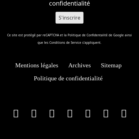
confidentialité
Ce site est protégé par reCAPTCHA et la
Politique de Confidentalité
de Google ainsi
que les
Conditions de Service
s'appliquent.
Mentions légales
Archives
Sitemap
Politique de confidentialité
facebook
X
Instagram
Youtube
Tik Tok
Wha
T