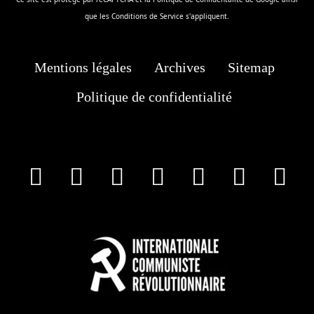
que les
Conditions de Service
s'appliquent.
Mentions légales
Archives
Sitemap
Politique de confidentialité
facebook
X
Instagram
Youtube
Tik Tok
Wha
T