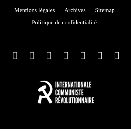
Mentions légales
Archives
Sitemap
Politique de confidentialité
facebook
X
Instagram
Youtube
Tik Tok
Wha
T