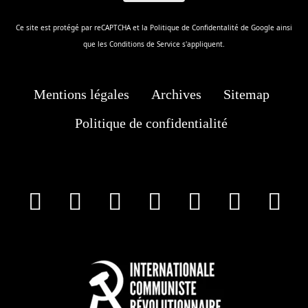
Ce site est protégé par reCAPTCHA et la
Politique de Confidentalité
de Google ainsi
que les
Conditions de Service
s'appliquent.
Mentions légales
Archives
Sitemap
Politique de confidentialité
facebook
X
Instagram
Youtube
Tik Tok
Wha
T