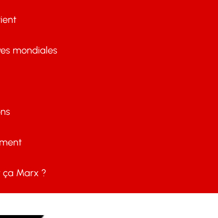
ient
ves mondiales
ons
ement
ça Marx ?