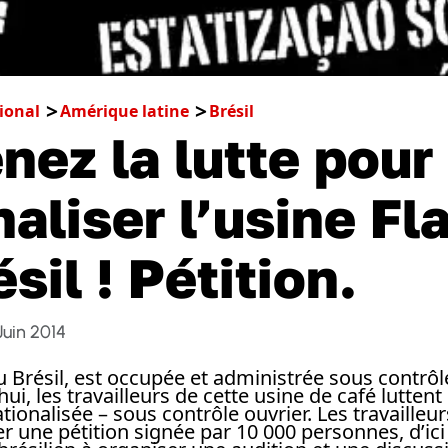
ional
Amérique latine
Brésil
nez la lutte pour
naliser l’usine Fl
sil ! Pétition.
Juin 2014
au Brésil, est occupée et administrée sous contrôl
ui, les travailleurs de cette usine de café luttent 
tionalisée – sous contrôle ouvrier. Les travailleu
r une pétition signée par 10 000 personnes, d’ici 