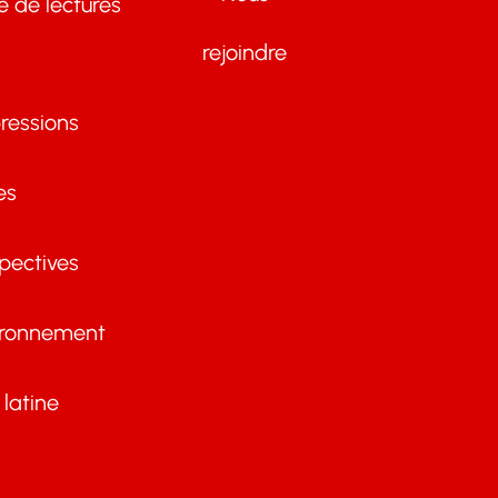
te de lectures
rejoindre
ressions
es
pectives
ironnement
latine