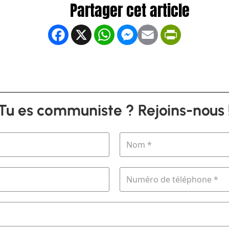
Facebook
X
WhatsApp
Messenger
Email
PrintFrien
Tu es communiste ? Rejoins-nous 