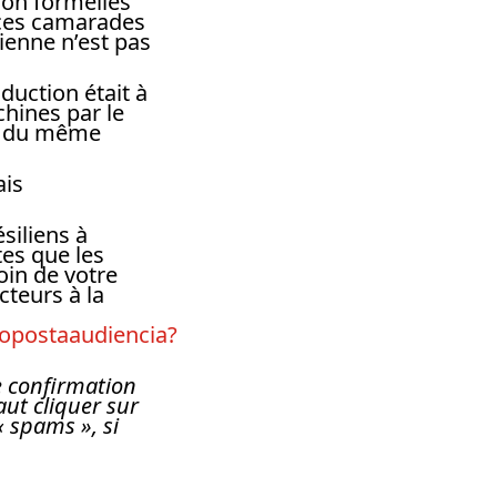
sion formelles
r ces camarades
lienne n’est pas
duction était à
chines par le
es du même
ais
siliens à
tes que les
oin de votre
cteurs à la
ropostaaudiencia?
e confirmation
aut cliquer sur
« spams », si