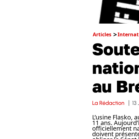
Articles
Internat
Soute
natio
au Bré
La Rédaction
13 
L’usine Flasko, 
11 ans. Aujourd’h
officiellement na
doivent présente