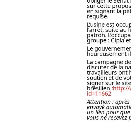
obliger le Sénat
sur cette propos
en signant la pét
requise.
L’usine est occu
l’arrêt, suite au
patron. L’occupa
groupe : Cipla et
Le gouvernement
heureusement il
La campagne de s
discuter de la n
travailleurs ont
soutien et de vo
signer sur le sit
brésilien :
http:/
id=11662
Attention : après
envoyé automatiqu
un lien pour que 
vous ne recevez 