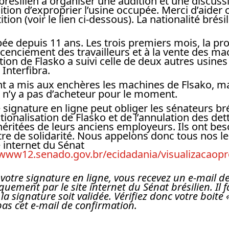
 brésilien à organiser une audition et une discus
ition d’exproprier l’usine occupée. Merci d’aide
ition (voir le lien ci-dessous). La nationalité brési
pée depuis 11 ans. Les trois premiers mois, la pro
 licenciement des travailleurs et à la vente des ma
tion de Flasko a suivi celle de deux autres usin
 Interfibra.
 a mis aux enchères les machines de Flsako, m
 n’y a pas d’acheteur pour le moment.
ignature en ligne peut obliger les sénateurs bré
ationalisation de Flasko et de l’annulation des det
 héritées de leurs anciens employeurs. Ils ont bes
tre de solidarité. Nous appelons donc tous nos le
e internet du Sénat
/www12.senado.gov.br/ecidadania/visualizacaop
 votre signature en ligne, vous recevez un e-mail d
ement par le site internet du Sénat brésilien. Il f
la signature soit validée. Vérifiez donc votre boite 
pas cet e-mail de confirmation.