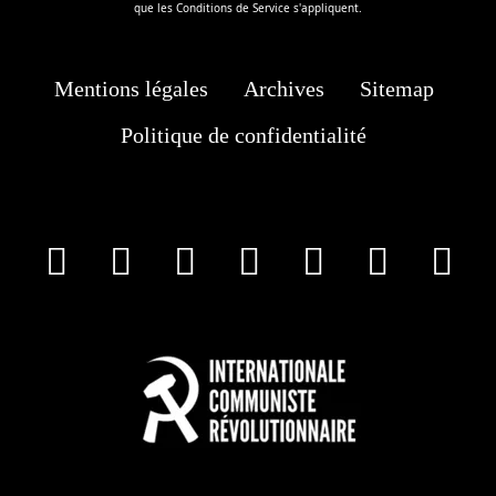
que les
Conditions de Service
s'appliquent.
Mentions légales
Archives
Sitemap
Politique de confidentialité
facebook
X
Instagram
Youtube
Tik Tok
Wha
T