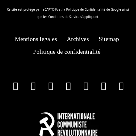
Ce site est protégé par reCAPTCHA et la
Politique de Confidentalité
de Google ainsi
que les
Conditions de Service
s'appliquent.
Mentions légales
Archives
Sitemap
Politique de confidentialité
facebook
X
Instagram
Youtube
Tik Tok
Wha
T