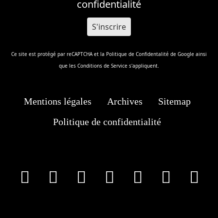
confidentialité
Ce site est protégé par reCAPTCHA et la
Politique de Confidentalité
de Google ainsi
que les
Conditions de Service
s'appliquent.
Mentions légales
Archives
Sitemap
Politique de confidentialité
facebook
X
Instagram
Youtube
Tik Tok
Wha
T