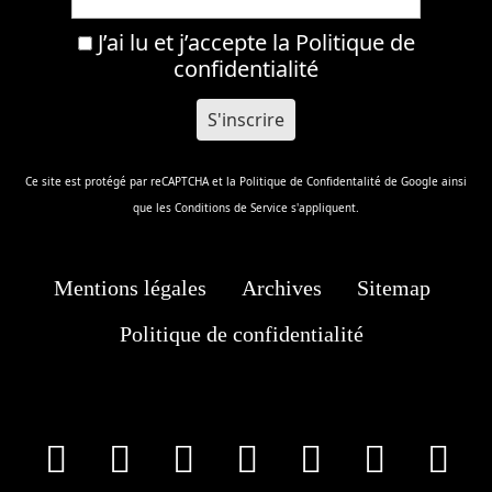
J’ai lu et j’accepte la
Politique de
confidentialité
Ce site est protégé par reCAPTCHA et la
Politique de Confidentalité
de Google ainsi
que les
Conditions de Service
s'appliquent.
Mentions légales
Archives
Sitemap
Politique de confidentialité
facebook
X
Instagram
Youtube
Tik Tok
Wha
T