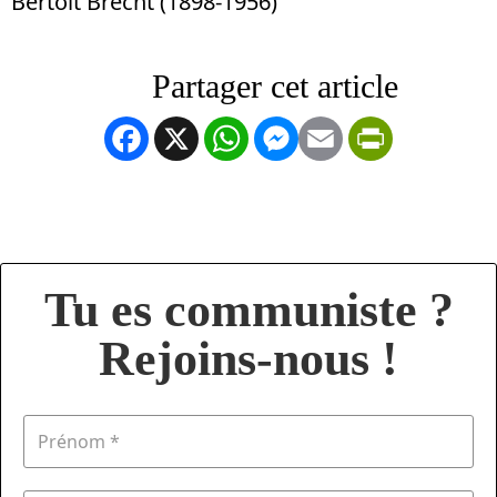
Bertolt Brecht (1898-1956)
Facebook
X
WhatsApp
Messenger
Email
PrintFrien
Tu es communiste ?
Rejoins-nous !