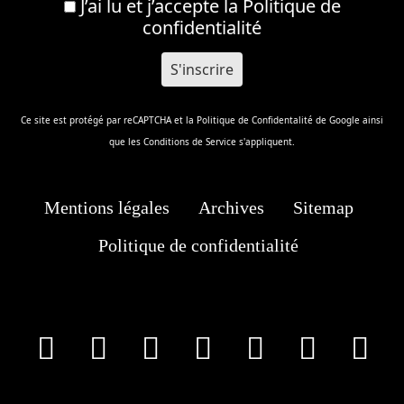
J’ai lu et j’accepte la
Politique de
confidentialité
Ce site est protégé par reCAPTCHA et la
Politique de Confidentalité
de Google ainsi
que les
Conditions de Service
s'appliquent.
Mentions légales
Archives
Sitemap
Politique de confidentialité
facebook
X
Instagram
Youtube
Tik Tok
Wha
T