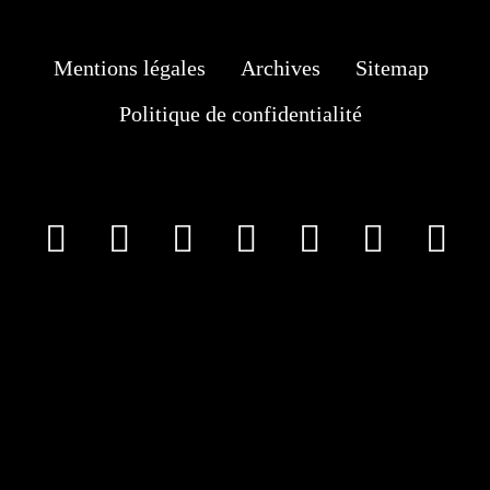
Mentions légales
Archives
Sitemap
Politique de confidentialité
facebook
X
Instagram
Youtube
Tik Tok
Wha
T