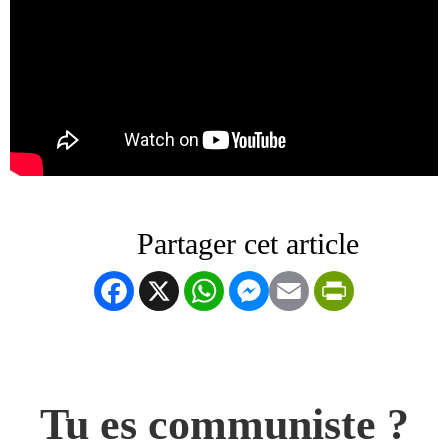
Facebook
X
WhatsApp
Messenger
Email
PrintFrien
Tu es communiste ?