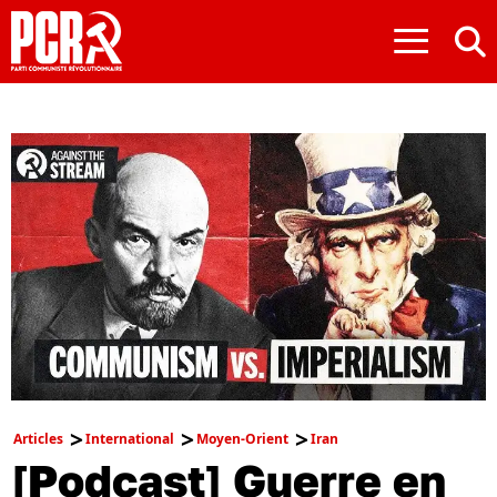
≡
Articles
International
Moyen-Orient
Iran
[Podcast] Guerre en