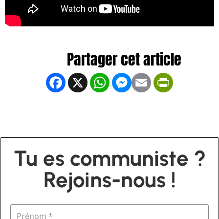
Facebook
X
WhatsApp
Messenger
Email
PrintFrien
Tu es communiste ?
Rejoins-nous !