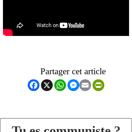
Facebook
X
WhatsApp
Messenger
Email
PrintFrien
Tu es communiste ?