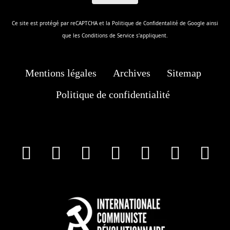
Ce site est protégé par reCAPTCHA et la
Politique de Confidentalité
de Google ainsi
que les
Conditions de Service
s'appliquent.
Mentions légales
Archives
Sitemap
Politique de confidentialité
facebook
X
Instagram
Youtube
Tik Tok
Wha
T