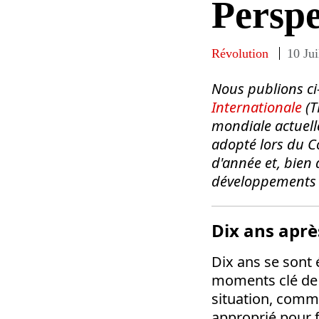
Perspe
Révolution
10 Jui
Nous publions ci
Internationale
(T
mondiale actuelle
adopté lors du Co
d'année et, bien
développements o
Dix ans aprè
Dix ans se sont é
moments clé de 
situation, comm
approprié pour f