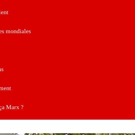
ent
es mondiales
ns
ment
a Marx ?