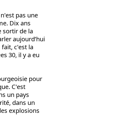
 n'est pas une
sme. Dix ans
sortir de la
parler aujourd’hui
ait, c'est la
s 30, il y a eu
bourgeoisie pour
que. C'est
ns un pays
rité, dans un
des explosions