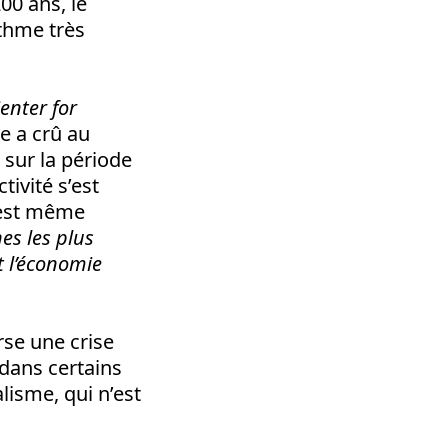
00 ans, le
ythme très
enter for
e a crû au
 sur la période
tivité s’est
e est même
es les plus
t l’économie
rse une crise
 dans certains
lisme, qui n’est