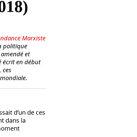
018)
endance Marxiste
n politique
é, amendé et
é écrit en début
, ces
 mondiale.
ssait d’un de ces
t dans la
 moment