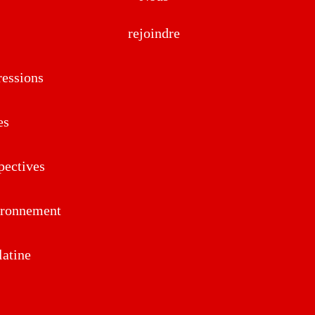
rejoindre
essions
es
pectives
ironnement
atine