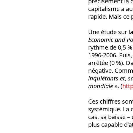
précisément la c
capitalisme a au
rapide. Mais ce 
Une étude sur l
Economic and Po
rythme de 0,5 % 
1996-2006. Puis, 
arrêtée (0 %). D
négative. Comme
inquiétants et, s
mondiale »
. (
htt
Ces chiffres son
systémique. La c
cas, sa baisse –
plus capable d’a