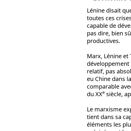
Lénine disait qu
toutes ces crise
capable de déve
pas dire, bien s
productives.
Marx, Lénine et 
développement d
relatif, pas abs
eu Chine dans la 
comparable avec
e
du XX
siècle, a
Le marxisme exp
tient dans sa c
éléments les plu