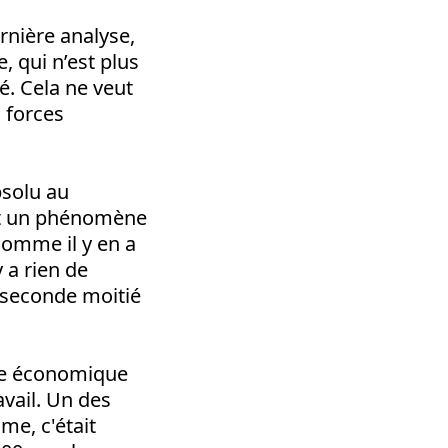
rnière analyse,
, qui n’est plus
. Cela ne veut
s forces
bsolu au
est un phénomène
comme il y en a
 a rien de
 seconde moitié
ème économique
vail. Un des
me, c'était