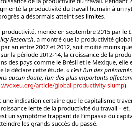
roissance de la productivité du travail. Pendant 2
gmenté la productivité du travail humain à un r
progrès a désormais atteint ses limites.
a productivité, menée en septembre 2015 par le
C
licy Research
, a montré que la productivité global
par an entre 2007 et 2012, soit moitié moins que
sur la période 2012-14, la croissance de la produc
ans des pays comme le Brésil et le Mexique, ell
 le déclare cette étude,
« c’est l’un des phénomèn
ans aucun doute, l’un des plus importants affectan
p://voxeu.org/article/global-productivity-slump
)
t une indication certaine que le capitalisme trave
roissance lente de la productivité du travail – et,
 est un symptôme frappant de l’impasse du capita
tteindre les grands succès du passé.