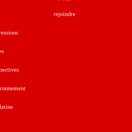
rejoindre
essions
es
pectives
ironnement
atine