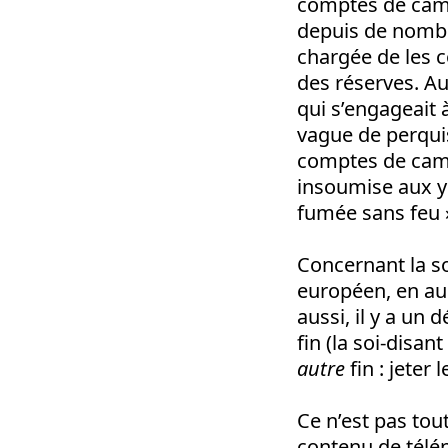
comptes de cam
depuis de nombr
chargée de les co
des réserves. Au
qui s’engageait 
vague de perquisi
comptes de camp
insoumise aux ye
fumée sans feu 
Concernant la so
européen, en auc
aussi, il y a un 
fin (la soi-disan
autre
fin : jeter
Ce n’est pas tou
contenu de télé