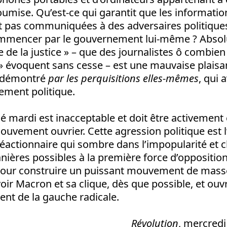
oumise. Qu’est-ce qui garantit que les informati
nt pas communiquées à des adversaires politiques
mmencer par le gouvernement lui-même ? Absol
 de la justice » – que des journalistes ô combien
» évoquent sans cesse – est une mauvaise plais
re démontré
par les perquisitions elles-mêmes
, qui 
vement politique.
sé mardi est inacceptable et doit être activeme
uvement ouvrier. Cette agression politique est 
actionnaire qui sombre dans l’impopularité et c
nières possibles à la première force d’oppositio
pour construire un puissant mouvement de masse
ir Macron et sa clique, dès que possible, et ouvr
nt de la gauche radicale.
Révolution
, mercredi