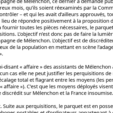
pagne de Mélenchon, ce dernier a demandé pub
eux mois, qu’ils soient réexaminés par la Commis
ntrôler – et qui les avait d’ailleurs approuvés
,
to
 lieu de répondre positivement à la proposition
à fournir toutes les pièces nécessaires, le parqu
tions. L’objectif n’est donc pas de faire la lumièr
agne de Mélenchon. L’objectif est de discréditer
ux de la population en mettant en scène l’adage
».
i-disant « affaire » des assistants de Mélenchon
un cas elle ne peut justifier les perquisitions de
décalage total et flagrant entre les moyens (les per
t « affaire »). C’est que les moyens déployés visen
 le discrédit sur Mélenchon et la France insoumise
t. Suite aux perquisitions, le parquet est en poss
phones portables et d’ordinateurs appartenant à 