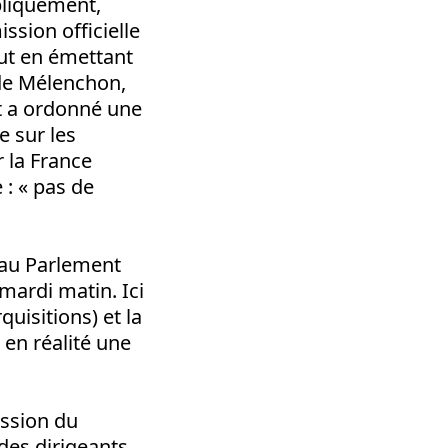
liquement,
sion officielle
ut en émettant
 de Mélenchon,
et a ordonné une
e sur les
 la France
 : « pas de
 au Parlement
 mardi matin. Ici
quisitions) et la
t en réalité une
.
ession du
des dirigeants