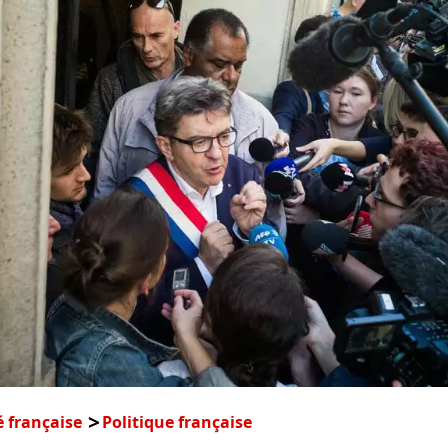
é française
Politique française