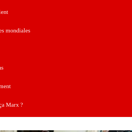
ent
es mondiales
ns
ment
a Marx ?