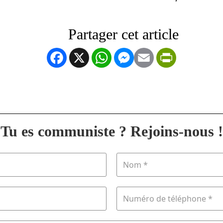
Facebook
X
WhatsApp
Messenger
Email
PrintFrien
Tu es communiste ? Rejoins-nous !