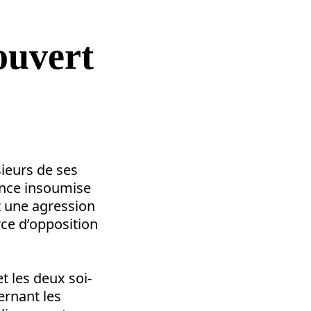
ouvert
ieurs de ses
rance insoumise
it une agression
rce d’opposition
t les deux soi-
ernant les