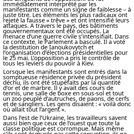
immédiatement interprété par les
manifestants comme un signe de faiblesse – à
juste titre. Les éléments les plus radicaux ont
rejeté la fausse « trêve » et ont intensifié leurs
attaques. A travers le pays, des bâtiments
gouvernementaux ont été occupés. La
menace d’une guerre civile s’intensifiait. Dans
ce contexte, le Parlement a basculé. Il a voté
la destitution de Ianoukovytch et
l’organisation d’élections présidentielles pour
le 25 mai. L’opposition a pris le contrôle de
tous les leviers du pouvoir à Kiev.
Lorsque les manifestants sont entrés dans la
somptueuse résidence privée du président
déchu, ils ont été stupéfaits par la quantité
d’or et de marbre. Il y avait des cours de
tennis, une salle de boxe en sous-sol et tout
un zoo peuplé d’autruches, de paons, de cerfs
et de sangliers. Les gens disaient : « voilà donc
où allait tout l’argent ».
Dans l’est de l’Ukraine, les travailleurs savent
aussi bien que ceux de l’ouest que toute la
classe politique est corrompue. Mais même
s’ils sont écœurés par cette corruption, ils ne