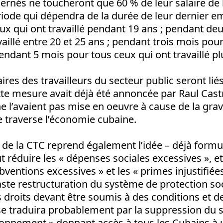
cernés ne toucheront que 60 % de leur salaire de 
iode qui dépendra de la durée de leur dernier em
ux qui ont travaillé pendant 19 ans ; pendant de
vaillé entre 20 et 25 ans ; pendant trois mois pou
pendant 5 mois pour tous ceux qui ont travaillé pl
aires des travailleurs du secteur public seront liés
tte mesure avait déjà été annoncée par Raul Cast
ne l’avaient pas mise en oeuvre à cause de la grav
traverse l’économie cubaine.
e la CTC reprend également l’idée – déjà formu
ut réduire les « dépenses sociales excessives », et 
ubventions excessives » et les « primes injustifiée
te restructuration du système de protection soci
es droits devant être soumis à des conditions et de
a se traduira probablement par la suppression du
tionnement » donnant accès à tous les Cubains à 