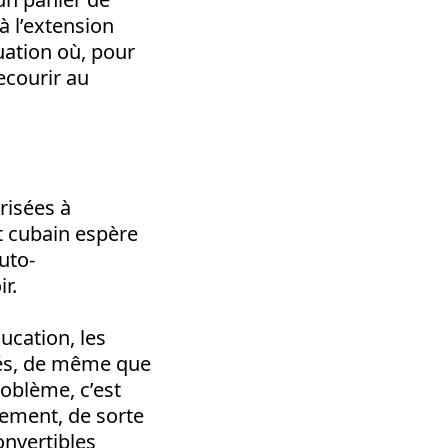
à l’extension
uation où, pour
ecourir au
risées à
t cubain espère
auto-
r.
ucation, les
nés, de même que
roblème, c’est
tement, de sorte
onvertibles