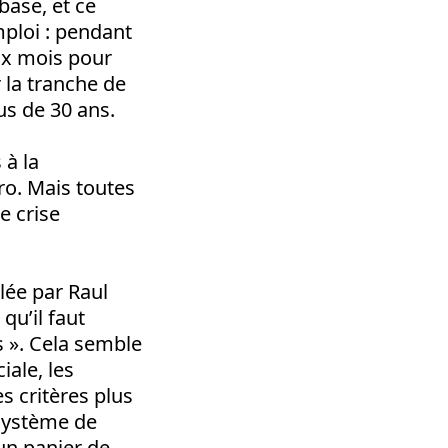
base, et ce
ploi : pendant
ux mois pour
r la tranche de
us de 30 ans.
 à la
ro. Mais toutes
e crise
lée par Raul
qu’il faut
s ». Cela semble
ale, les
s critères plus
 système de
un panier de