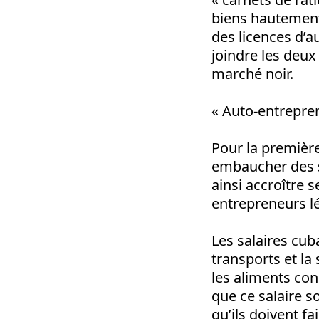
biens hautement 
des licences d’a
joindre les deux
marché noir.
« Auto-entrepre
Pour la première
embaucher des sa
ainsi accroître s
entrepreneurs l
Les salaires cub
transports et l
les aliments con
que ce salaire s
qu’ils doivent f