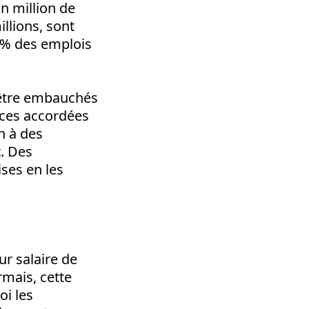
un million de
llions, sont
0 % des emplois
 être embauchés
nces accordées
n à des
t. Des
ises en les
eur salaire de
rmais, cette
oi les