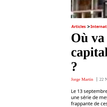
Articles
Internat
Où va 
capita
?
Jorge Martin
22 
Le 13 septembre 
une série de mes
frappante de ce