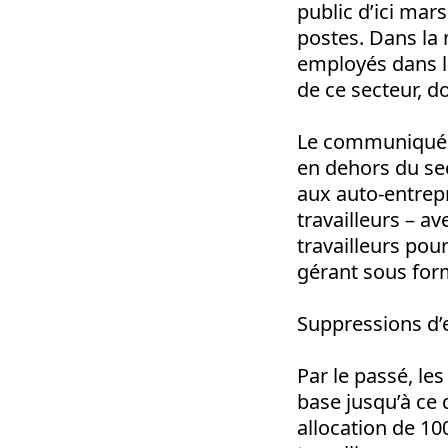
public d’ici mar
postes. Dans la 
employés dans le
de ce secteur, d
Le communiqué d
en dehors du se
aux auto-entrepr
travailleurs – av
travailleurs pou
gérant sous for
Suppressions d’
Par le passé, les
base jusqu’à ce 
allocation de 10