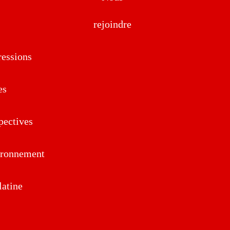
rejoindre
essions
es
pectives
ironnement
atine