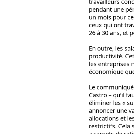
travailleurs con
pendant une pér
un mois pour ce
ceux qui ont tra
26 à 30 ans, et 
En outre, les sal
productivité. Ce
les entreprises 
économique que 
Le communiqué d
Castro – qu’il fa
éliminer les « s
annoncer une vas
allocations et l
restrictifs. Cel
« carnets de ra