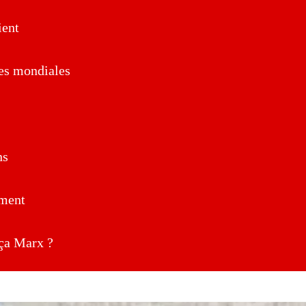
ent
es mondiales
ns
ment
a Marx ?