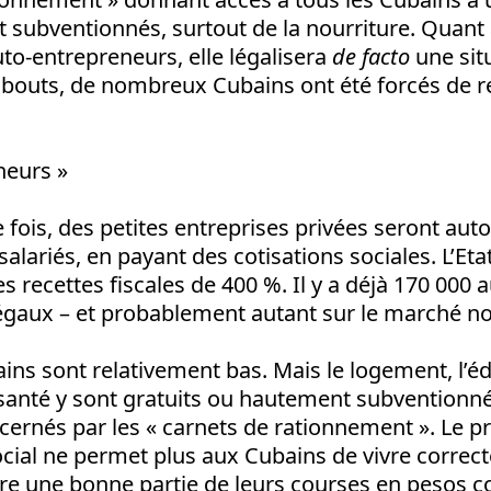
subventionnés, surtout de la nourriture. Quant 
uto-entrepreneurs, elle légalisera
de facto
une sit
 bouts, de nombreux Cubains ont été forcés de r
neurs »
 fois, des petites entreprises privées seront auto
lariés, en payant des cotisations sociales. L’Eta
es recettes fiscales de 400 %. Il y a déjà 170 000 
égaux – et probablement autant sur le marché noi
ains sont relativement bas. Mais le logement, l’éd
a santé y sont gratuits ou hautement subvention
cernés par les « carnets de rationnement ». Le p
ocial ne permet plus aux Cubains de vivre correc
aire une bonne partie de leurs courses en pesos c