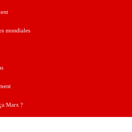
ent
es mondiales
ns
ment
a Marx ?