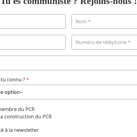
Tu es communiste ? Rejoins-nous !
tu connu ?
*
 membre du PCR
 la construction du PCR
té à la newsletter