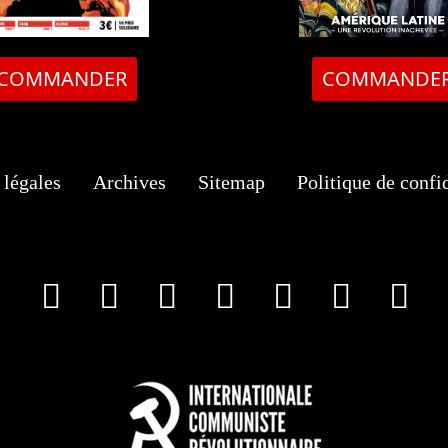
COMMANDER
COMMANDE
légales
Archives
Sitemap
Politique de confid
facebook
X
Instagram
Youtube
Tik Tok
Wha
T