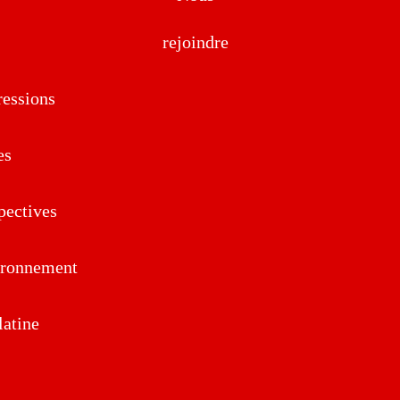
rejoindre
essions
es
pectives
ironnement
atine