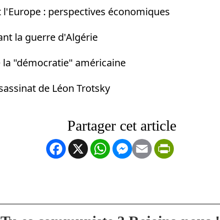
t l'Europe : perspectives économiques
nt la guerre d'Algérie
e la "démocratie" américaine
assassinat de Léon Trotsky
Facebook
X
WhatsApp
Messenger
Email
PrintFrien