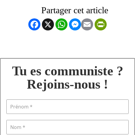
Facebook
X
WhatsApp
Messenger
Email
PrintFrien
Tu es communiste ?
Rejoins-nous !