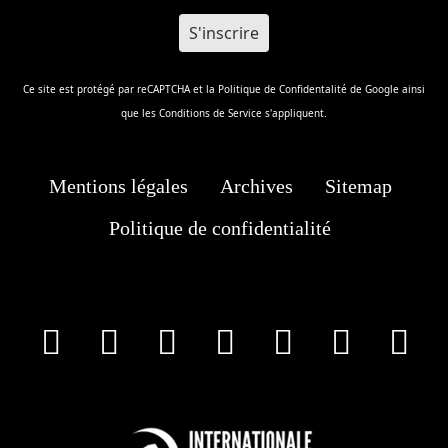
Ce site est protégé par reCAPTCHA et la
Politique de Confidentalité
de Google ainsi
que les
Conditions de Service
s'appliquent.
Mentions légales
Archives
Sitemap
Politique de confidentialité
facebook
X
Instagram
Youtube
Tik Tok
Wha
T