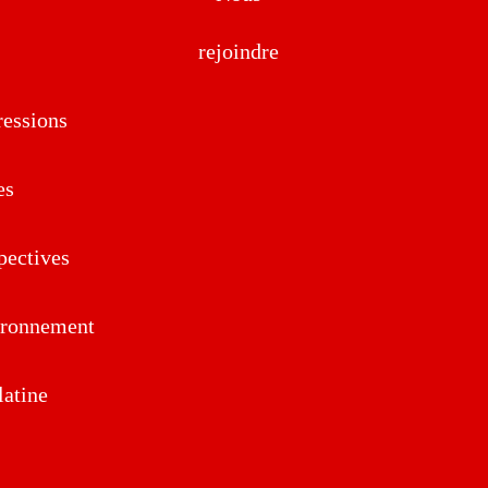
rejoindre
essions
es
pectives
ironnement
atine