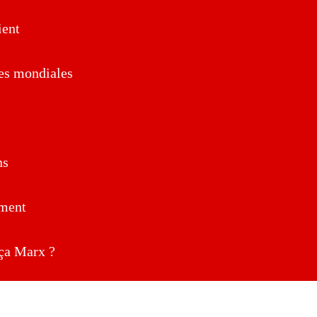
ent
es mondiales
ns
ment
a Marx ?