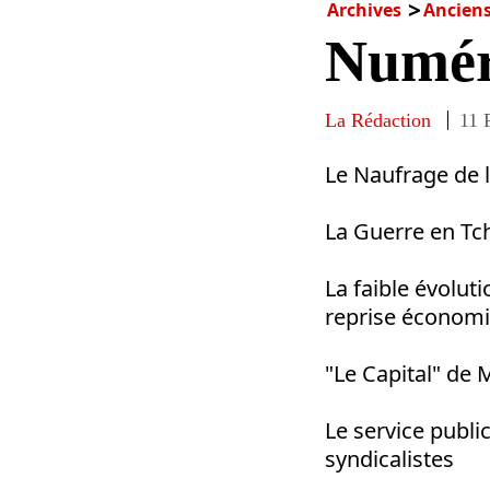
Archives
Ancien
Numér
La Rédaction
11 
Le Naufrage de l'
La Guerre en Tc
La faible évoluti
reprise économ
"Le Capital" de 
Le service publi
syndicalistes