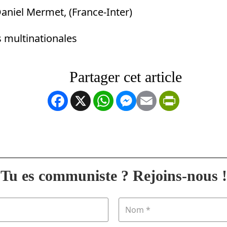
aniel Mermet, (France-Inter)
s multinationales
Facebook
X
WhatsApp
Messenger
Email
PrintFrien
Tu es communiste ? Rejoins-nous !