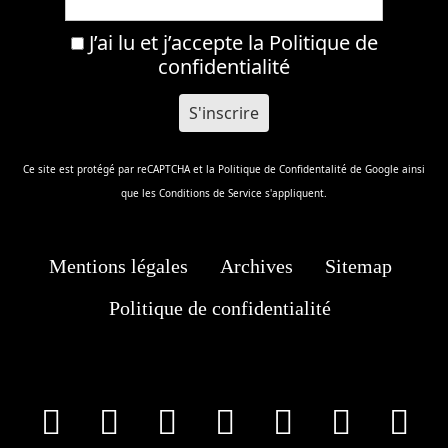
J’ai lu et j’accepte la
Politique de
confidentialité
Ce site est protégé par reCAPTCHA et la
Politique de Confidentalité
de Google ainsi
que les
Conditions de Service
s'appliquent.
Mentions légales
Archives
Sitemap
Politique de confidentialité
facebook
X
Instagram
Youtube
Tik Tok
Wha
T