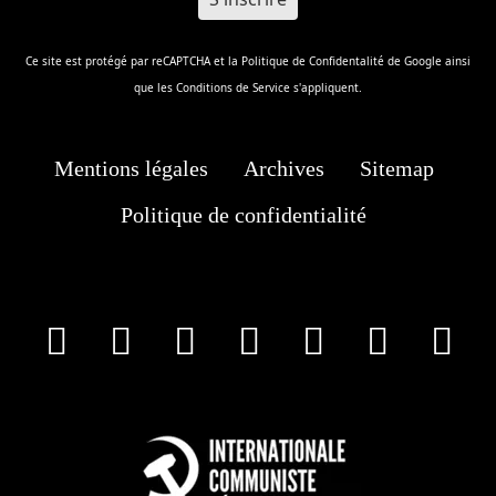
Ce site est protégé par reCAPTCHA et la
Politique de Confidentalité
de Google ainsi
que les
Conditions de Service
s'appliquent.
Mentions légales
Archives
Sitemap
Politique de confidentialité
facebook
X
Instagram
Youtube
Tik Tok
Wha
T