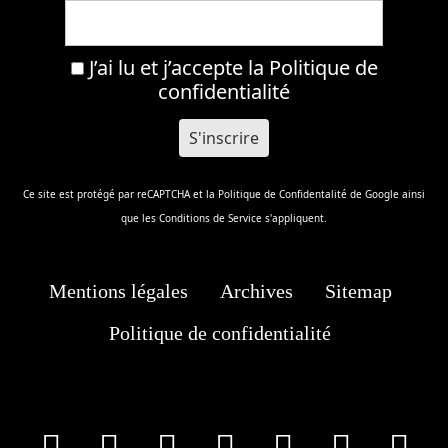
J’ai lu et j’accepte la
Politique de
confidentialité
Ce site est protégé par reCAPTCHA et la
Politique de Confidentalité
de Google ainsi
que les
Conditions de Service
s'appliquent.
Mentions légales
Archives
Sitemap
Politique de confidentialité
facebook
X
Instagram
Youtube
Tik Tok
Wha
T