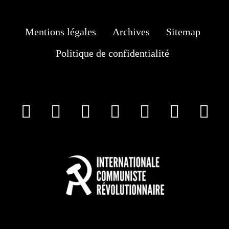
Mentions légales
Archives
Sitemap
Politique de confidentialité
facebook
X
Instagram
Youtube
Tik Tok
Wha
T