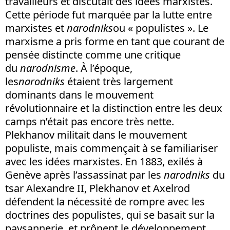
travailleurs et discutait des idées marxistes.
Cette période fut marquée par la lutte entre
marxistes et
narodniks
ou « populistes ». Le
marxisme a pris forme en tant que courant de
pensée distincte comme une critique
du
narodnisme
. À l’époque,
les
narodniks
étaient très largement
dominants dans le mouvement
révolutionnaire et la distinction entre les deux
camps n’était pas encore très nette.
Plekhanov militait dans le mouvement
populiste, mais commençait à se familiariser
avec les idées marxistes. En 1883, exilés à
Genève après l’assassinat par les
narodniks
du
tsar Alexandre II, Plekhanov et Axelrod
défendent la nécessité de rompre avec les
doctrines des populistes, qui se basait sur la
paysannerie, et prônent le développement