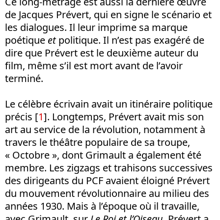
Ce long-métrage est aussi la dernière œuvre
de Jacques Prévert, qui en signe le scénario et
les dialogues. Il leur imprime sa marque
poétique
et
politique. Il n’est pas exagéré de
dire que Prévert est le deuxième auteur du
film, même s’il est mort avant de l’avoir
terminé.
Le célèbre écrivain avait un itinéraire politique
précis [
1
]. Longtemps, Prévert avait mis son
art au service de la révolution, notamment à
travers le théâtre populaire de sa troupe,
« Octobre », dont Grimault a également été
membre. Les zigzags et trahisons successives
des dirigeants du PCF avaient éloigné Prévert
du mouvement révolutionnaire au milieu des
années 1930. Mais à l’époque où il travaille,
avec Grimault, sur
Le Roi et l’Oiseau
, Prévert a