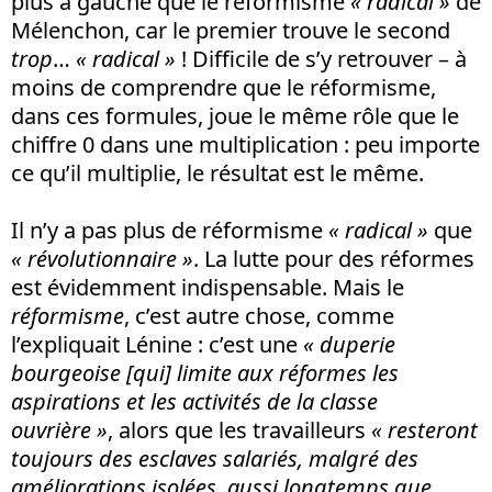
plus à gauche que le réformisme
« radical »
de
Mélenchon, car le premier trouve le second
trop
…
« radical »
! Difficile de s’y retrouver – à
moins de comprendre que le réformisme,
dans ces formules, joue le même rôle que le
chiffre 0 dans une multiplication : peu importe
ce qu’il multiplie, le résultat est le même.
Il n’y a pas plus de réformisme
« radical »
que
« révolutionnaire »
. La lutte pour des réformes
est évidemment indispensable. Mais le
réformisme
, c’est autre chose, comme
l’expliquait Lénine : c’est une
« duperie
bourgeoise [qui] limite aux réformes les
aspirations et les activités de la classe
ouvrière »
, alors que les travailleurs
« resteront
toujours des esclaves salariés, malgré des
améliorations isolées, aussi longtemps que