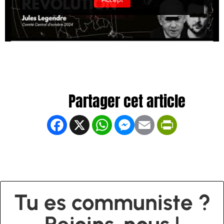
Facebook
X
WhatsApp
Messenger
Email
PrintFrien
Tu es communiste ?