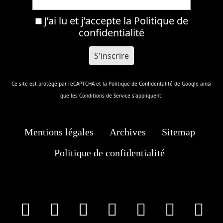
J’ai lu et j’accepte la
Politique de
confidentialité
Ce site est protégé par reCAPTCHA et la
Politique de Confidentalité
de Google ainsi
que les
Conditions de Service
s'appliquent.
Mentions légales
Archives
Sitemap
Politique de confidentialité
facebook
X
Instagram
Youtube
Tik Tok
Wha
T