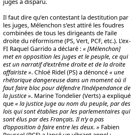
juges a disparu.
Il faut dire qu’en contestant la destitution par
les juges, Mélenchon s’est attiré les foudres
combinées de tous les dirigeants de l’aile
droite du réformisme (PS, Vert, PCF, etc.). L’ex-
FI Raquel Garrido a déclaré :
« [Mélenchon]
met en opposition les juges et le peuple, ce qui
est un narratif d’extrême droite et de la droite
affairiste »
. Chloé Ridel (PS) a dénoncé
« une
rhétorique dangereuse dans un moment où il
faut faire bloc pour défendre l’indépendance de
la justice »
. Marine Tondelier (Verts) a expliqué
que
« la justice juge au nom du peuple, par des
lois qui sont établies par les parlementaires qui
sont élus par des Français. Il n’y a pas
d’opposition à faire entre les deux. »
Fabien
Roussel (PCF) a lancé un vibrant appel :