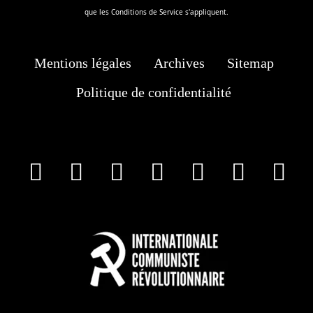
que les
Conditions de Service
s'appliquent.
Mentions légales
Archives
Sitemap
Politique de confidentialité
facebook
X
Instagram
Youtube
Tik Tok
Wha
T