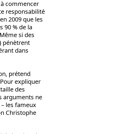
on à commencer
te responsabilité
 en 2009 que les
s 90 % de la
. Même si des
) pénètrent
érant dans
on, prétend
 Pour expliquer
taille des
es arguments ne
e – les fameux
lon Christophe