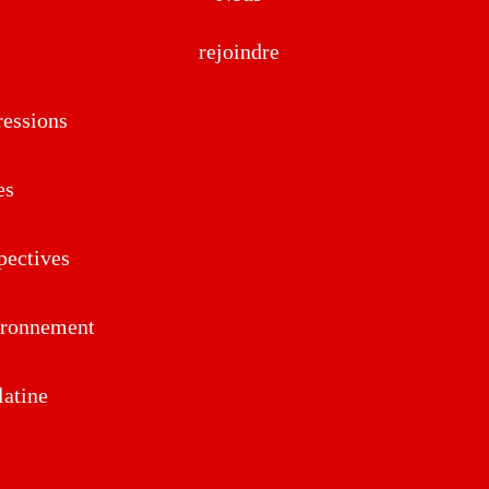
rejoindre
essions
es
pectives
ironnement
atine