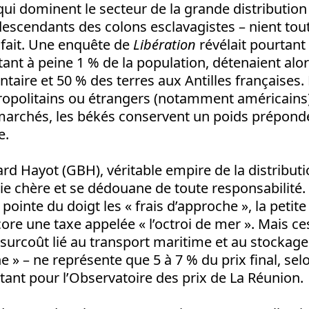
 qui dominent le secteur de la grande distributi
descendants des colons esclavagistes – nient tou
 fait. Une enquête de
Libération
révélait pourtant
ant à peine 1 % de la population, détenaient alor
entaire et 50 % des terres aux Antilles françaises
tropolitains ou étrangers (notamment américains
 marchés, les békés conservent un poids prépond
e.
d Hayot (GBH), véritable empire de la distributi
 vie chère et se dédouane de toute responsabilité.
l pointe du doigt les « frais d’approche », la petite 
ore une taxe appelée « l’octroi de mer ». Mais c
 surcoût lié au transport maritime et au stockag
he » – ne représente que 5 à 7 % du prix final, se
ltant pour l’Observatoire des prix de La Réunion.