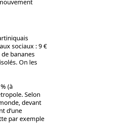
au mouvement
rtiniquais
aux sociaux : 9 €
lo de bananes
solés. On les
 % (à
tropole. Selon
u monde, devant
nt d’une
tte par exemple