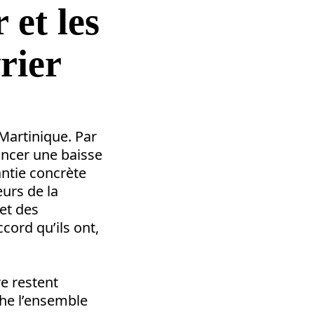
 et les
rier
Martinique. Par
oncer une baisse
ntie concrète
eurs de la
et des
cord qu’ils ont,
re restent
uche l’ensemble