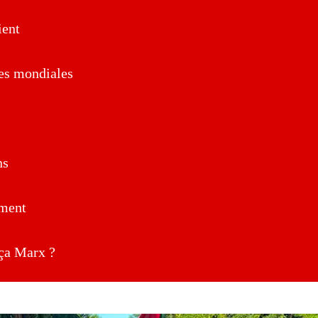
ent
es mondiales
ns
ment
a Marx ?