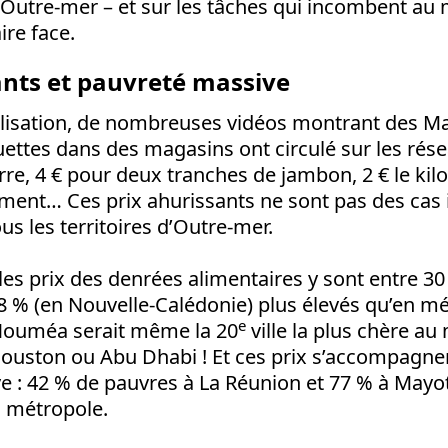
 d’Outre-mer – et sur les tâches qui incombent 
ire face.
ants et pauvreté massive
lisation, de nombreuses vidéos montrant des Ma
uettes dans des magasins ont circulé sur les rése
rre, 4 € pour deux tranches de jambon, 2 € le ki
ment… Ces prix ahurissants ne sont pas des cas i
us les territoires d’Outre-mer.
 les prix des denrées alimentaires y sont entre 30
8 % (en Nouvelle-Calédonie) plus élevés qu’en mé
e
Nouméa serait même la 20
ville la plus chère a
Houston ou Abu Dhabi ! Et ces prix s’accompagne
e : 42 % de pauvres à La Réunion et 77 % à Mayo
n métropole.