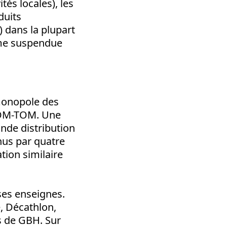
tés locales), les
duits
) dans la plupart
ême suspendue
 monopole des
 DOM-TOM. Une
nde distribution
nus par quatre
tion similaire
ses enseignes.
, Décathlon,
s de GBH. Sur