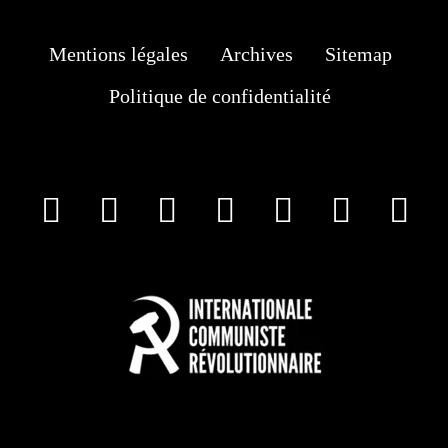
Mentions légales
Archives
Sitemap
Politique de confidentialité
facebook
X
Instagram
Youtube
Tik Tok
Wha
T