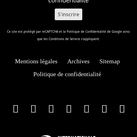
confidentialité
Ce site est protégé par reCAPTCHA et la
Politique de Confidentalité
de Google ainsi
que les
Conditions de Service
s'appliquent.
Mentions légales
Archives
Sitemap
Politique de confidentialité
facebook
X
Instagram
Youtube
Tik Tok
Wha
T