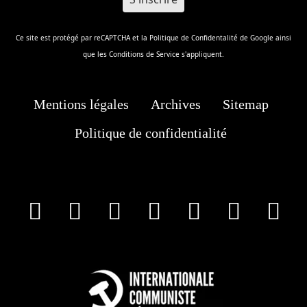
Ce site est protégé par reCAPTCHA et la
Politique de Confidentalité
de Google ainsi
que les
Conditions de Service
s'appliquent.
Mentions légales
Archives
Sitemap
Politique de confidentialité
facebook
X
Instagram
Youtube
Tik Tok
Wha
T