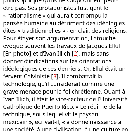
philosophique qu’ils ne soupçonnent peut-
être pas. Ses protagonistes fustigent le
« rationalisme » qui aurait corrompu la
pensée humaine au détriment des idéologies
dites « traditionnelles » - en clair, des religions.
Pour étayer son argumentation, Latouche
évoque souvent les travaux de Jacques Ellul
[En photo] et d’Ivan Illich [
2
], mais sans
donner d’indications sur les orientations
idéologiques de ces derniers. Or, Ellul était un
fervent Calviniste [
3
]. Il combattait la
technologie, qu’il considérait comme une
grave menace pour la foi chrétienne. Quant à
Ivan Illich, il était le vice-recteur de l’Université
Catholique de Puerto Rico. « Le régime de la
technique, sous lequel vit le paysan
mexicain », écrivait-il, « a donné naissance à
une société, à une civilisation, à une culture en