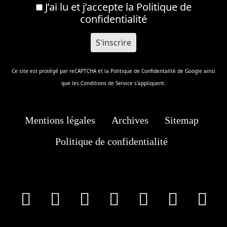
J’ai lu et j’accepte la
Politique de
confidentialité
Ce site est protégé par reCAPTCHA et la
Politique de Confidentalité
de Google ainsi
que les
Conditions de Service
s'appliquent.
Mentions légales
Archives
Sitemap
Politique de confidentialité
facebook
X
Instagram
Youtube
Tik Tok
Wha
T