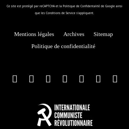
Ce site est protégé par reCAPTCHA et la
Politique de Confidentalité
de Google ainsi
que les
Conditions de Service
s'appliquent.
Mentions légales
Archives
Sitemap
Politique de confidentialité
facebook
X
Instagram
Youtube
Tik Tok
Wha
T